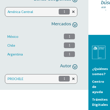
bús
“”.
América Central
1
Mercados
México
1
Chile
1
Argentina
1
Autor
¿Quiénes
somos?
PROCHILE
1
Centro
de
ayuda
Trámites
Digitales