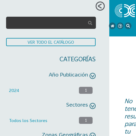
VER TODO EL CATÁLOGO
CATEGORÍAS
Año Publicación
2024
1
No
Sectores
ten
res
Todos los Sectores
1
par
tu
Zonas Geográficas