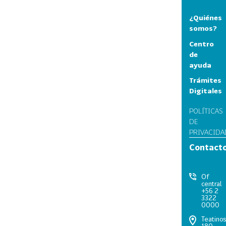
¿Quiénes
somos?
Centro
de
ayuda
Trámites
Digitales
POLÍTICAS
DE
PRIVACIDA
Contact
Of
central
+56 2
3322
0000
Teatino