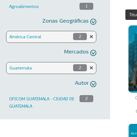
Agroalimentos
1
Títu
Zonas Geográficas
América Central
2
Mercados
Guatemala
2
Autor
OFICOM GUATEMALA - CIUDAD DE
2
GUATEMALA