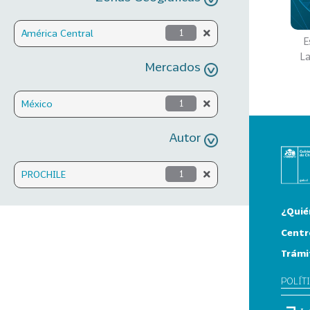
América Central
1
E
L
Mercados
México
1
Autor
PROCHILE
1
¿Quié
Centr
Trámi
POLÍT