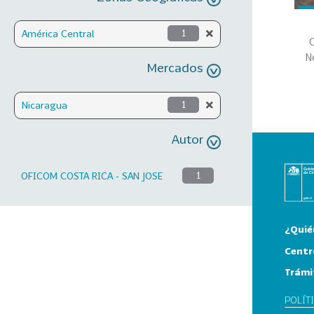
América Central
1
C
N
Mercados
Nicaragua
1
Autor
OFICOM COSTA RICA - SAN JOSE
1
¿Quié
Centr
Trámi
POLÍT