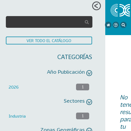
VER TODO EL CATÁLOGO
CATEGORÍAS
Año Publicación
2026
1
No
Sectores
ten
res
Industria
1
par
tu
Zonas Geográficas