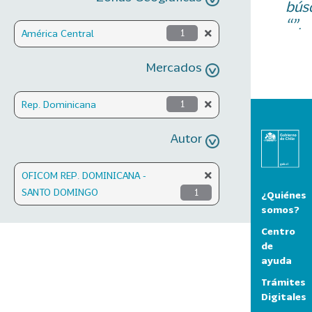
bús
“”.
América Central
1
Mercados
Rep. Dominicana
1
Autor
OFICOM REP. DOMINICANA -
SANTO DOMINGO
1
¿Quiénes
somos?
Centro
de
ayuda
Trámites
Digitales