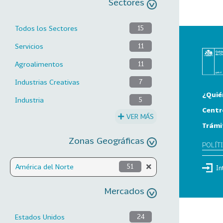
Sectores
Todos los Sectores
15
Servicios
11
Agroalimentos
11
Industrias Creativas
7
¿Quié
Industria
5
Centr
VER MÁS
Trámi
Zonas Geográficas
POLÍT
América del Norte
51
In
Mercados
Estados Unidos
24