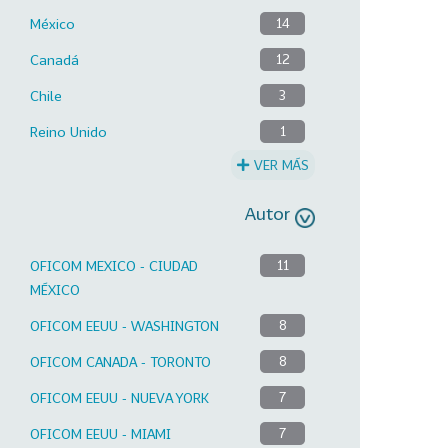
México
14
Canadá
12
Chile
3
Reino Unido
1
VER MÁS
Autor
OFICOM MEXICO - CIUDAD
11
MÉXICO
OFICOM EEUU - WASHINGTON
8
OFICOM CANADA - TORONTO
8
OFICOM EEUU - NUEVA YORK
7
OFICOM EEUU - MIAMI
7