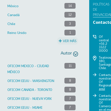
POLÍTICAS
México
14
DE
PRIVACIDA
Canadá
12
Contact
Chile
3
Reino Unido
1
Of
central
VER MÁS
+56 2
3322
0000
Autor
Teatino
180,
Santiago
OFICOM MEXICO - CIUDAD
11
Chile.
MÉXICO
Contact
nuestra
OFICOM EEUU - WASHINGTON
8
Of.
Regiona
aquí
OFICOM CANADA - TORONTO
8
Contact
OFICOM EEUU - NUEVA YORK
7
nuestra
Of.
Comerci
OFICOM EEUU - MIAMI
7
en el m