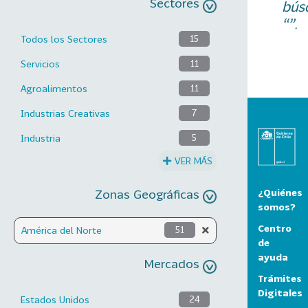
Sectores
bús
“”.
Todos los Sectores
15
Servicios
11
Agroalimentos
11
Industrias Creativas
7
Industria
5
VER MÁS
Zonas Geográficas
¿Quiénes
somos?
Centro
América del Norte
51
de
ayuda
Mercados
Trámites
Digitales
Estados Unidos
24