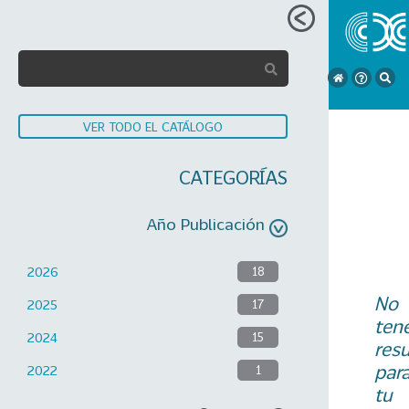
VER TODO EL CATÁLOGO
CATEGORÍAS
Año Publicación
2026
18
No
2025
17
ten
2024
15
res
par
2022
1
tu