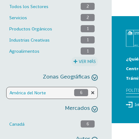
Todos los Sectores
2
Servicios
2
Productos Orgánicos
1
Industrias Creativas
1
Agroalimentos
1
¿Quié
VER MÁS
Centr
Zonas Geográficas
Trámi
POLÍT
América del Norte
6
In
Mercados
Canadá
6
Autor