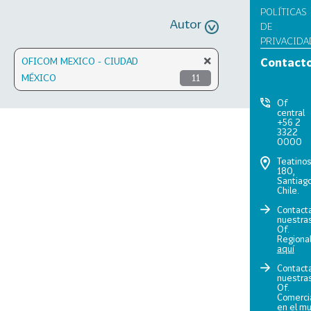
POLÍTICAS
Autor
DE
PRIVACIDA
OFICOM MEXICO - CIUDAD
Contact
MÉXICO
11
Of
central
+56 2
3322
0000
Teatino
180,
Santiago
Chile.
Contact
nuestra
Of.
Regiona
aquí
Contact
nuestra
Of.
Comerci
en el m