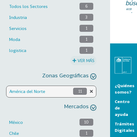
bús
Todos los Sectores
6
“”.
Industria
3
Servicios
1
Moda
1
logistica
1
VER MÁS
Zonas Geográficas
¿Quiénes
América del Norte
11
somos?
Centro
Mercados
de
ayuda
México
10
Trámites
Digitales
Chile
1