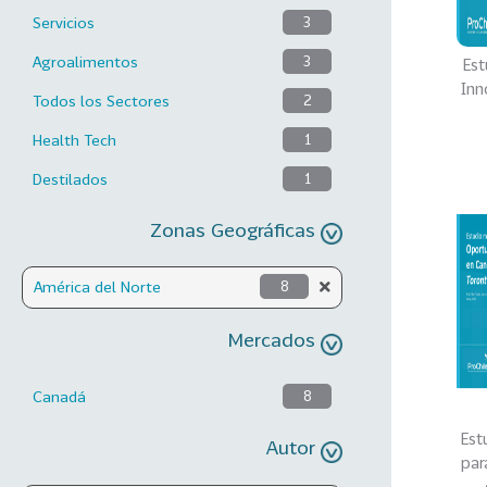
Servicios
3
Agroalimentos
3
Est
Inn
Todos los Sectores
2
Health Tech
1
Destilados
1
Zonas Geográficas
América del Norte
8
Mercados
Canadá
8
Est
Autor
par