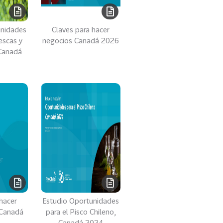
unidades
Claves para hacer
escas y
negocios Canadá 2026
 Canadá
hacer
Estudio Oportunidades
 Canadá
para el Pisco Chileno​,
Canadá 2024