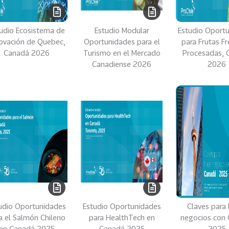
udio Ecosistema de
Estudio Modular
Estudio Oport
ovación de Quebec,
Oportunidades para el
para Frutas Fr
Canadá 2026
Turismo en el Mercado
Procesadas​,
Canadiense 2026
2026
udio Oportunidades
Estudio Oportunidades
Claves para 
a el Salmón Chileno
para HealthTech en
negocios con
en Canadá 2025
Canadá 2025
2025