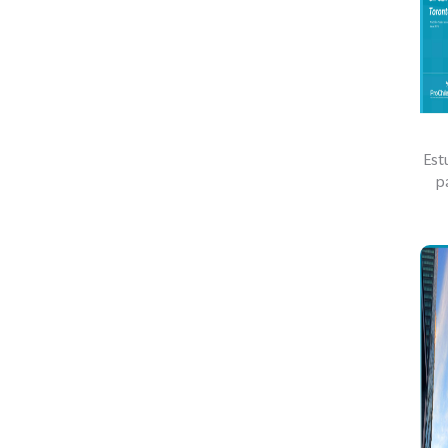
Est
p