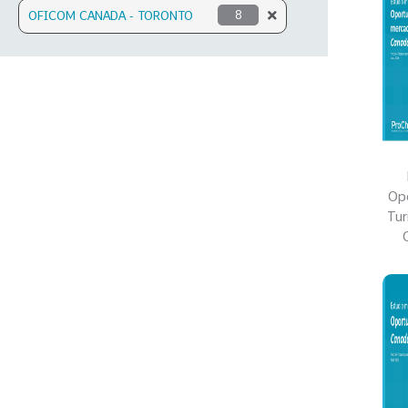
OFICOM CANADA - TORONTO
8
Opo
Tur