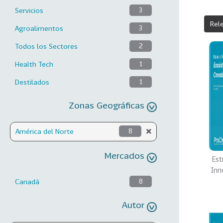
Servicios
3
Rel
Agroalimentos
3
Todos los Sectores
2
Health Tech
1
Destilados
1
Zonas Geográficas
América del Norte
8
Mercados
Est
Inn
Canadá
8
Autor