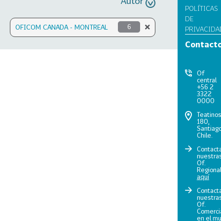
Autor
POLÍTICAS
DE
OFICOM CANADA - MONTREAL
6
PRIVACIDA
Contact
Of
central
+56 2
3322
0000
Teatino
180,
Santiago
Chile.
Contact
nuestra
Of.
Regiona
aquí
Contact
nuestra
Of.
Comerci
en el m