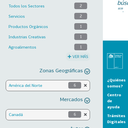
bús
Todos los Sectores
2
“”.
Servicios
2
Productos Orgánicos
1
Industrias Creativas
1
Agroalimentos
1
VER MÁS
Zonas Geográficas
¿Quiénes
América del Norte
6
somos?
Centro
Mercados
de
ayuda
Canadá
6
Trámites
Digitales