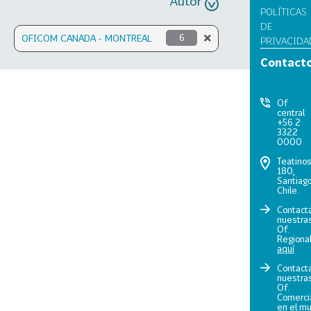
Autor
POLÍTICAS
DE
OFICOM CANADA - MONTREAL
6
PRIVACIDA
Contact
Of
central
+56 2
3322
0000
Teatino
180,
Santiago
Chile.
Contact
nuestra
Of.
Regiona
aquí
Contact
nuestra
Of.
Comerci
en el m