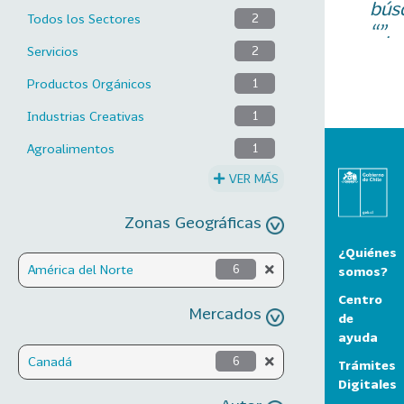
bús
Todos los Sectores
2
“”.
Servicios
2
Productos Orgánicos
1
Industrias Creativas
1
Agroalimentos
1
VER MÁS
Zonas Geográficas
¿Quiénes
América del Norte
6
somos?
Centro
Mercados
de
ayuda
Canadá
6
Trámites
Digitales