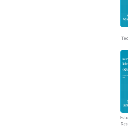
Tec
Est
Res