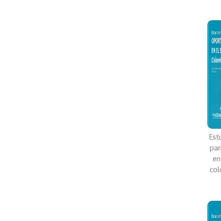
Est
par
en
col