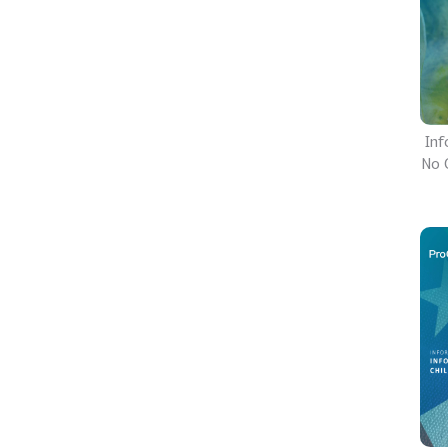
Inf
No C