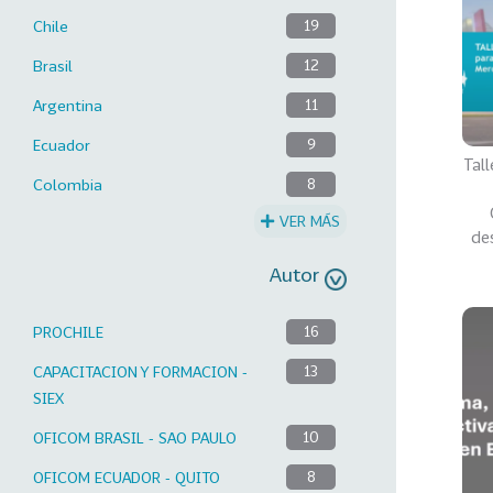
Chile
19
Brasil
12
Argentina
11
Ecuador
9
Tal
Colombia
8
VER MÁS
de
Autor
PROCHILE
16
CAPACITACION Y FORMACION -
13
SIEX
OFICOM BRASIL - SAO PAULO
10
OFICOM ECUADOR - QUITO
8