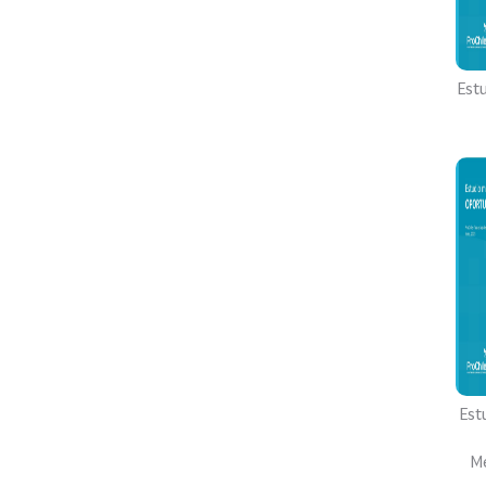
Est
Est
Me