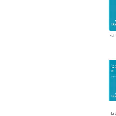
Est
Es