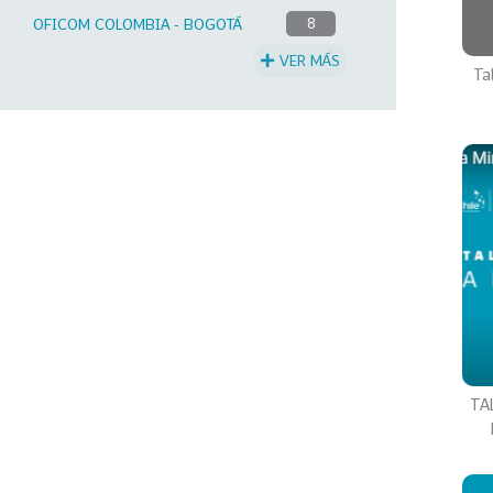
OFICOM COLOMBIA - BOGOTÁ
8
VER MÁS
Ta
TAL