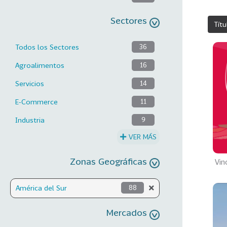
Sectores
Títu
Todos los Sectores
36
Agroalimentos
16
Servicios
14
E-Commerce
11
Industria
9
VER MÁS
Zonas Geográficas
Vin
América del Sur
88
Mercados