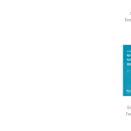
Ene
E
Fe