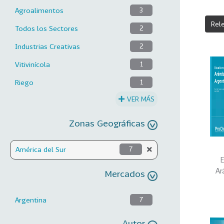
Agroalimentos
3
Rel
Todos los Sectores
2
Industrias Creativas
2
Vitivinícola
1
Riego
1
VER MÁS
Zonas Geográficas
América del Sur
7
E
Ar
Mercados
Argentina
7
Autor