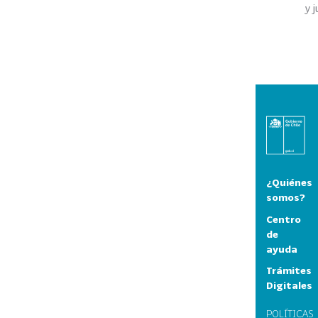
y 
¿Quiénes
somos?
Centro
de
ayuda
Trámites
Digitales
POLÍTICAS