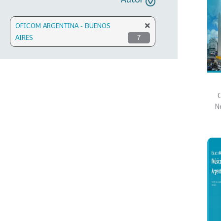
OFICOM ARGENTINA - BUENOS
AIRES
7
C
N