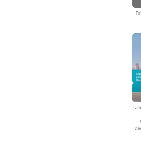
Ta
Tal
de