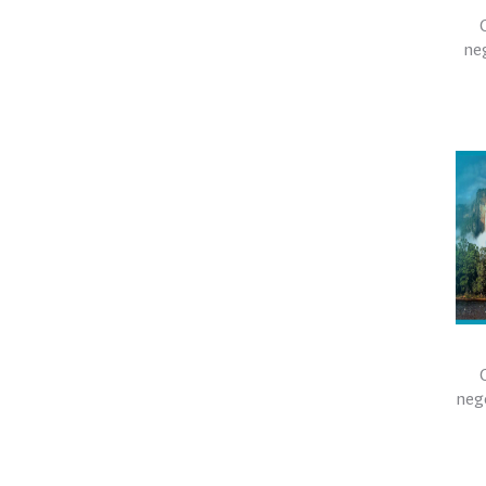
ne
neg