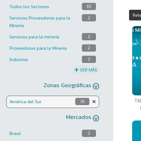
Todos los Sectores
10
Rel
Servicios Proveedores para la
2
Minería
Servicios para la minería
2
Proveedores para la Minería
2
Industria
2
VER MÁS
Zonas Geográficas
TAL
América del Sur
16
Mercados
Brasil
3