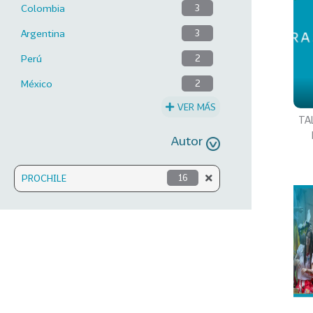
Colombia
3
Argentina
3
Perú
2
México
2
VER MÁS
TAL
Autor
PROCHILE
16