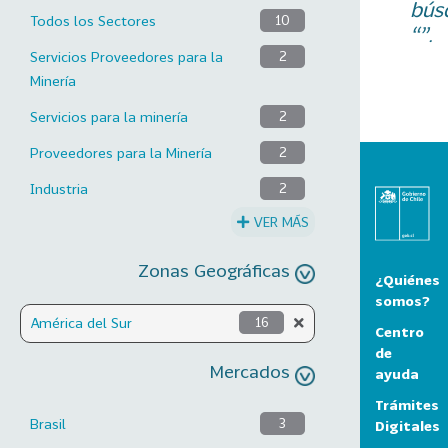
bús
Todos los Sectores
10
“”.
Servicios Proveedores para la
2
Minería
Servicios para la minería
2
Proveedores para la Minería
2
Industria
2
VER MÁS
Zonas Geográficas
¿Quiénes
somos?
América del Sur
16
Centro
de
Mercados
ayuda
Trámites
Brasil
3
Digitales