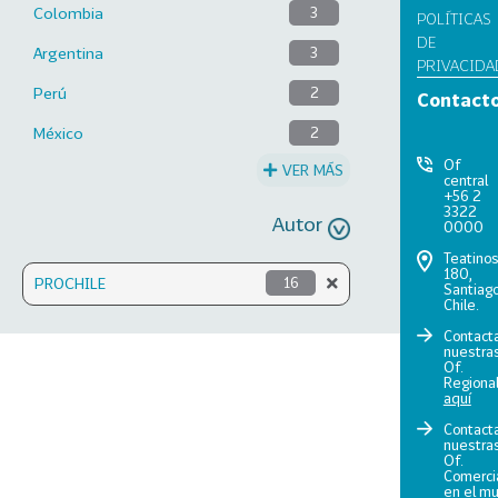
Colombia
3
POLÍTICAS
DE
Argentina
3
PRIVACIDA
Perú
2
Contact
México
2
Of
VER MÁS
central
+56 2
3322
Autor
0000
Teatino
180,
PROCHILE
16
Santiago
Chile.
Contact
nuestra
Of.
Regiona
aquí
Contact
nuestra
Of.
Comerci
en el m