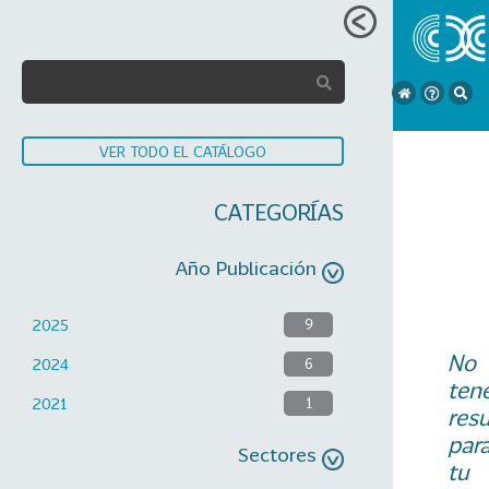
VER TODO EL CATÁLOGO
CATEGORÍAS
Año Publicación
2025
9
No
2024
6
ten
2021
1
res
par
Sectores
tu