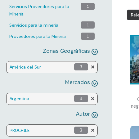
Servicios Proveedores para la
1
Minería
Rel
Servicios para la minería
1
Proveedores para la Minería
1
Zonas Geográficas
América del Sur
3
Mercados
Argentina
3
neg
Autor
PROCHILE
3