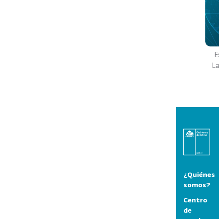
E
L
¿Quiénes
somos?
Centro
de