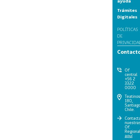
ayuda
Trámites
Digitales
POLÍTICAS
DE
PRIVACIDA
Contact
Of
central
+56 2
3322
0000
Teatino
180,
Santiago
Chile.
Contact
nuestra
Of.
Regiona
aquí