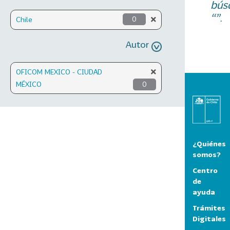
bús
“”.
Chile
0
Autor
OFICOM MEXICO - CIUDAD
MÉXICO
0
¿Quiénes
somos?
Centro
de
ayuda
Trámites
Digitales