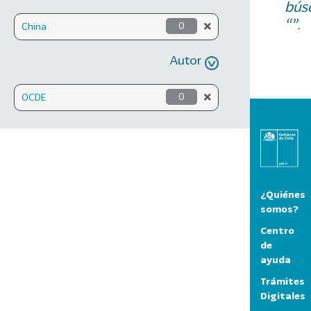
bús
“”.
China
0
Autor
OCDE
0
¿Quiénes
somos?
Centro
de
ayuda
Trámites
Digitales