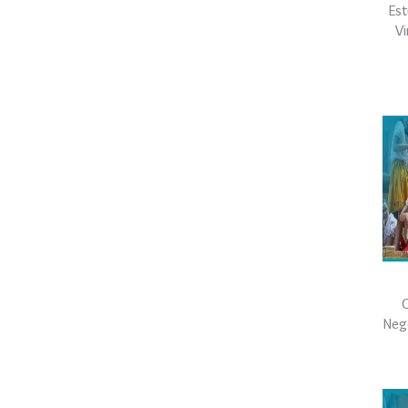
Est
V
C
Neg