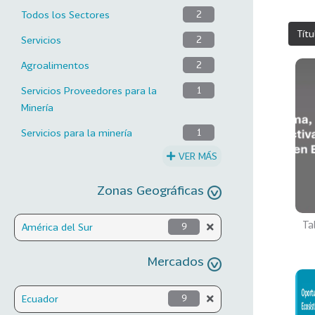
Todos los Sectores
2
Títu
Servicios
2
Agroalimentos
2
Servicios Proveedores para la
1
Minería
Servicios para la minería
1
VER MÁS
Zonas Geográficas
Ta
América del Sur
9
Mercados
Ecuador
9