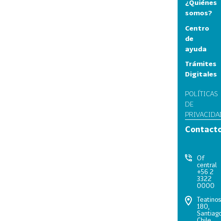
¿Quiénes
somos?
Centro
de
ayuda
Trámites
Digitales
POLÍTICAS
DE
PRIVACIDA
Contact
Of
central
+56 2
3322
0000
Teatino
180,
Santiago
Chile.