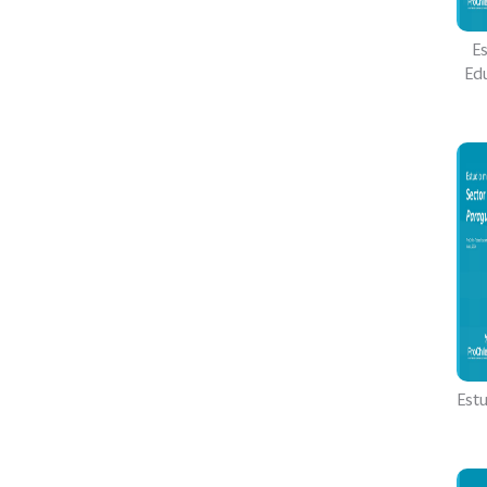
Es
Ed
Estu