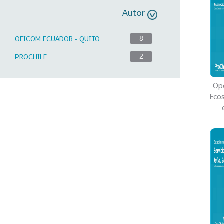
Autor
OFICOM ECUADOR - QUITO
8
PROCHILE
2
Opo
Ecos