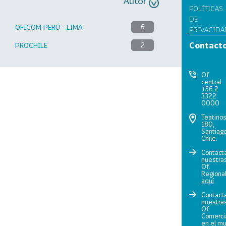
Autor
POLÍTICAS
DE
OFICOM PERÚ - LIMA
6
PRIVACIDA
Contact
PROCHILE
2
Of
central
+56 2
3322
0000
Teatino
180,
Santiago
Chile.
Contact
nuestra
Of.
Regiona
aquí
Contact
nuestra
Of.
Comerci
en el m