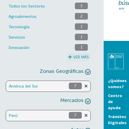
bús
Todos los Sectores
3
“”.
Agroalimentos
2
Tecnología
1
Servicios
1
Innovación
1
VER MÁS
Zonas Geográficas
¿Quiénes
América del Sur
7
somos?
Centro
Mercados
de
ayuda
Perú
7
Trámites
Digitales