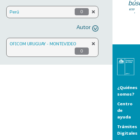
bús
“”.
Perú
0
Autor
OFICOM URUGUAY - MONTEVIDEO
0
¿Quiénes
somos?
Centro
de
ayuda
Trámites
Digitales