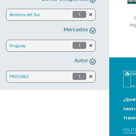
América del Sur
1
ne
Mercados
Uruguay
1
Autor
PROCHILE
1
¿Quié
Centr
Trámi
POLÍT