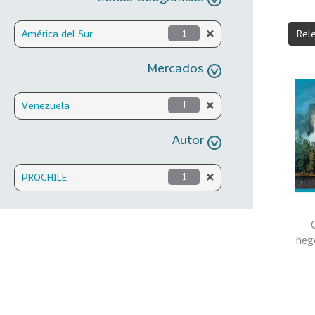
Rel
América del Sur
1
Mercados
Venezuela
1
Autor
PROCHILE
1
neg