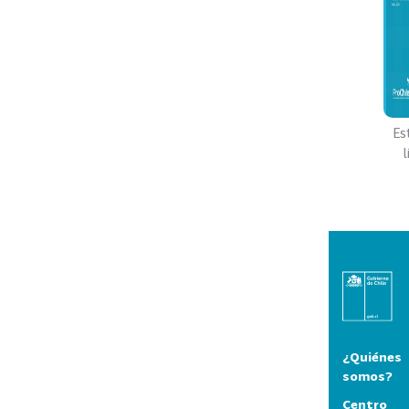
Es
¿Quiénes
somos?
Centro