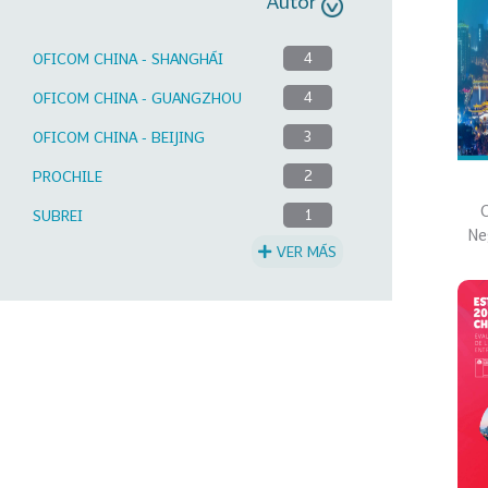
Autor
OFICOM CHINA - SHANGHÁI
4
OFICOM CHINA - GUANGZHOU
4
OFICOM CHINA - BEIJING
3
PROCHILE
2
C
SUBREI
1
Ne
VER MÁS