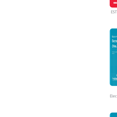
ES
Elec