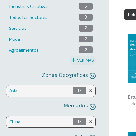
Industrias Creativas
5
Rel
Todos los Sectores
3
Servicios
2
Moda
2
Agroalimentos
2
VER MÁS
Zonas Geográficas
Asia
12
Est
de
Mercados
China
12