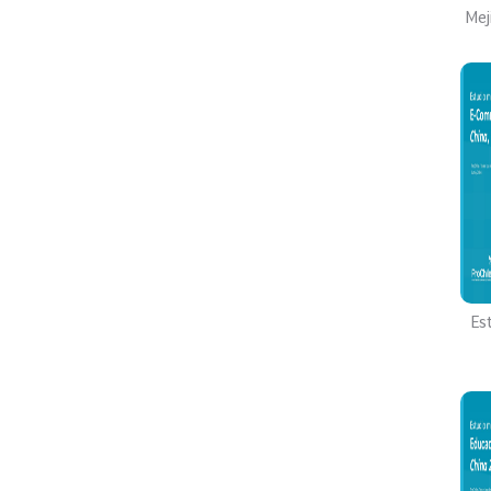
Mej
Es