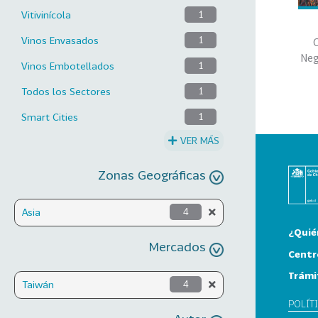
Vitivinícola
1
Vinos Envasados
1
C
Neg
Vinos Embotellados
1
Todos los Sectores
1
Smart Cities
1
VER MÁS
Zonas Geográficas
Asia
4
¿Quié
Mercados
Centr
Trámi
Taiwán
4
POLÍT