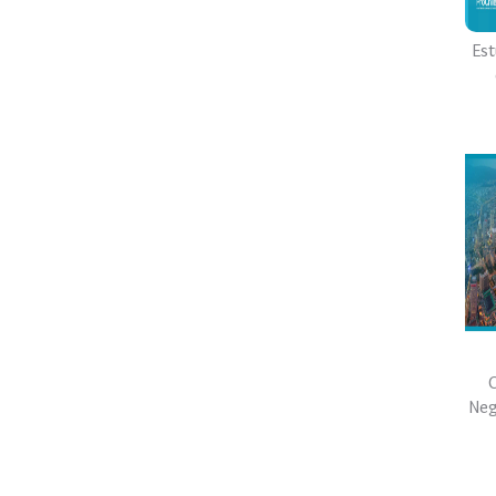
Est
C
Neg