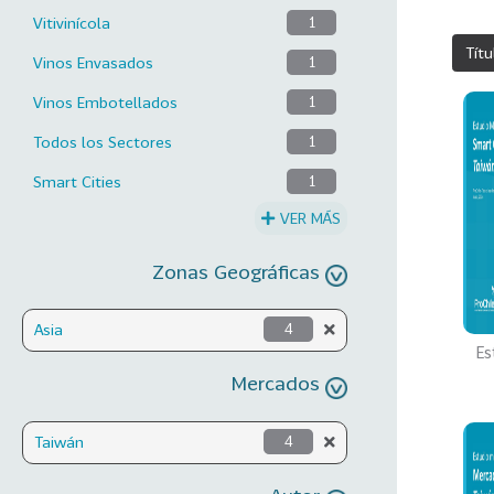
Vitivinícola
1
Títu
Vinos Envasados
1
Vinos Embotellados
1
Todos los Sectores
1
Smart Cities
1
VER MÁS
Zonas Geográficas
Asia
4
Es
Mercados
Taiwán
4