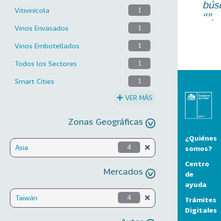
bús
Vitivinícola
1
“”.
Vinos Envasados
1
Vinos Embotellados
1
Todos los Sectores
1
Smart Cities
1
VER MÁS
Zonas Geográficas
¿Quiénes
Asia
4
somos?
Centro
Mercados
de
ayuda
Taiwán
4
Trámites
Digitales