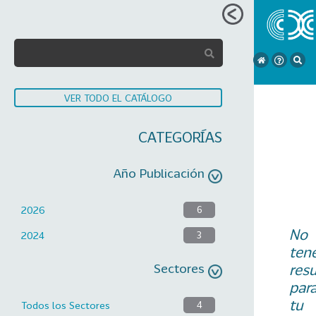
VER TODO EL CATÁLOGO
CATEGORÍAS
Año Publicación
2026
6
No
2024
3
ten
Sectores
res
par
tu
Todos los Sectores
4