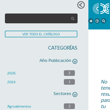
VER TODO EL CATÁLOGO
CATEGORÍAS
Año Publicación
2026
2
No
2024
1
ten
Sectores
res
par
tu
Agroalimentos
2