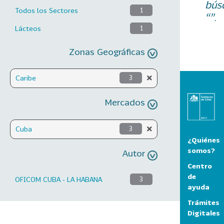
bús
Todos los Sectores
1
“”.
Lácteos
1
Zonas Geográficas
Caribe
3
Mercados
Cuba
3
¿Quiénes
somos?
Autor
Centro
de
OFICOM CUBA - LA HABANA
3
ayuda
Trámites
Digitales