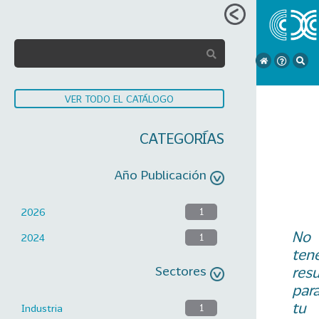
VER TODO EL CATÁLOGO
CATEGORÍAS
Año Publicación
2026
1
No
2024
1
ten
Sectores
res
par
tu
Industria
1