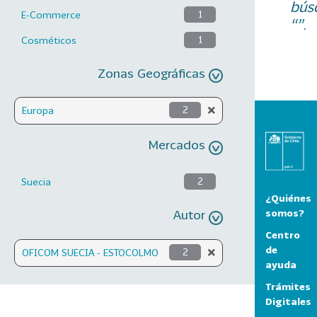
bús
E-Commerce
1
“”.
Cosméticos
1
Zonas Geográficas
Europa
2
Mercados
Suecia
2
¿Quiénes
Autor
somos?
Centro
de
OFICOM SUECIA - ESTOCOLMO
2
ayuda
Trámites
Digitales