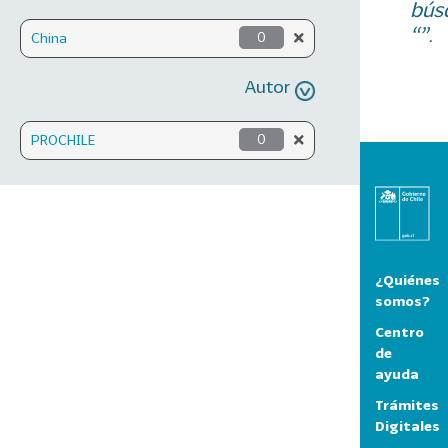
bús
“”.
China
0
Autor
PROCHILE
0
¿Quiénes
somos?
Centro
de
ayuda
Trámites
Digitales