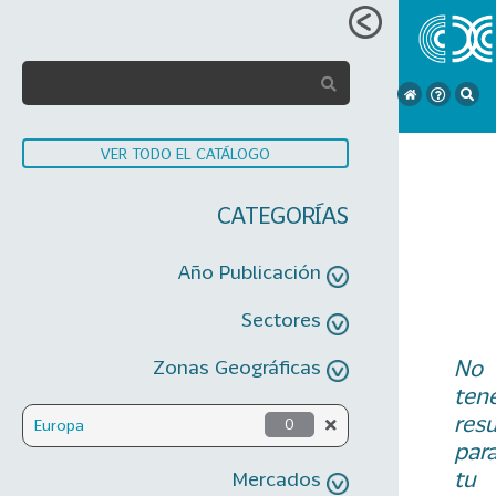
VER TODO EL CATÁLOGO
CATEGORÍAS
Año Publicación
Sectores
No
Zonas Geográficas
ten
res
Europa
0
par
tu
Mercados