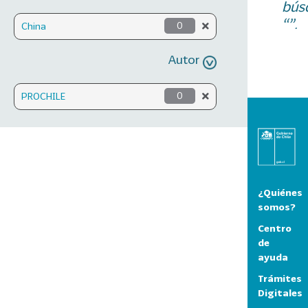
bús
“”.
China
0
Autor
PROCHILE
0
¿Quiénes
somos?
Centro
de
ayuda
Trámites
Digitales