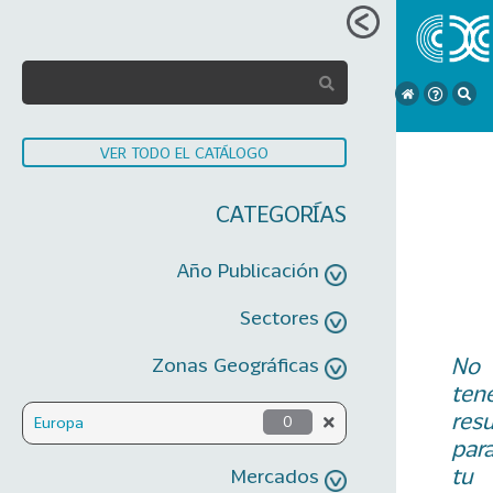
VER TODO EL CATÁLOGO
CATEGORÍAS
Año Publicación
Sectores
No
Zonas Geográficas
ten
res
Europa
0
par
tu
Mercados