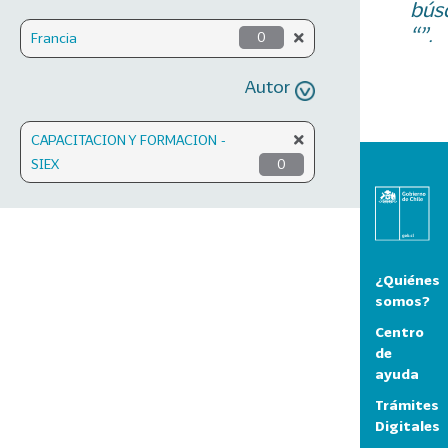
bús
“”.
Francia
0
Autor
CAPACITACION Y FORMACION -
SIEX
0
¿Quiénes
somos?
Centro
de
ayuda
Trámites
Digitales