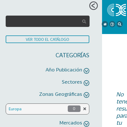
VER TODO EL CATÁLOGO
CATEGORÍAS
Año Publicación
Sectores
No
Zonas Geográficas
ten
res
Europa
0
par
tu
Mercados