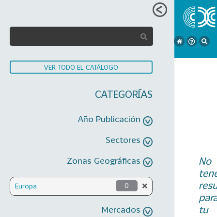
VER TODO EL CATÁLOGO
CATEGORÍAS
Año Publicación
Sectores
No
Zonas Geográficas
ten
res
Europa
0
par
tu
Mercados