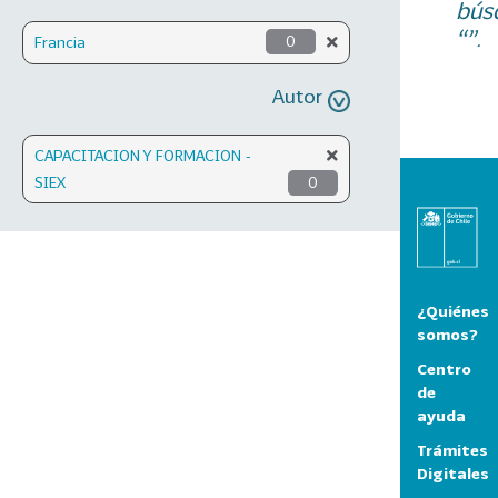
bús
“”.
Francia
0
Autor
CAPACITACION Y FORMACION -
SIEX
0
¿Quiénes
somos?
Centro
de
ayuda
Trámites
Digitales