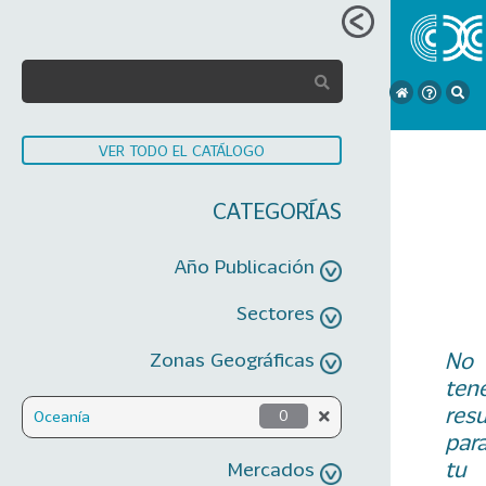
VER TODO EL CATÁLOGO
CATEGORÍAS
Año Publicación
Sectores
No
Zonas Geográficas
ten
res
Oceanía
0
par
tu
Mercados