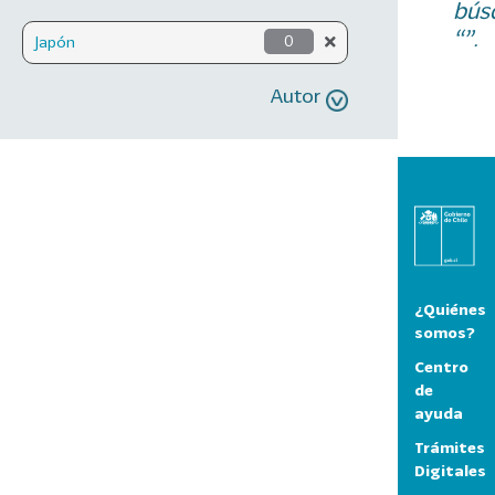
bús
“”.
Japón
0
Autor
¿Quiénes
somos?
Centro
de
ayuda
Trámites
Digitales