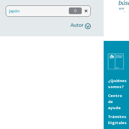
bús
“”.
Japón
0
Autor
¿Quiénes
somos?
Centro
de
ayuda
Trámites
Digitales