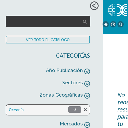
VER TODO EL CATÁLOGO
CATEGORÍAS
Año Publicación
Sectores
No
Zonas Geográficas
ten
res
Oceanía
0
par
tu
Mercados