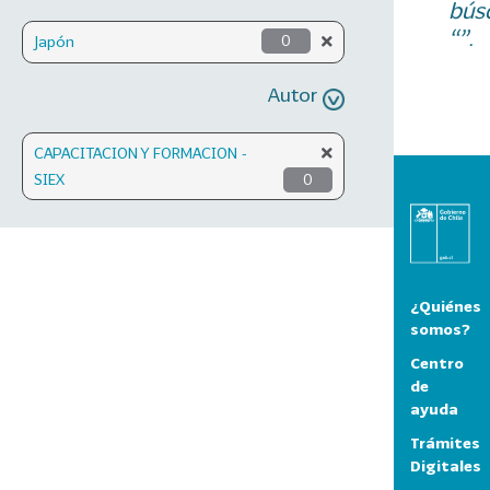
bús
“”.
Japón
0
Autor
CAPACITACION Y FORMACION -
SIEX
0
¿Quiénes
somos?
Centro
de
ayuda
Trámites
Digitales