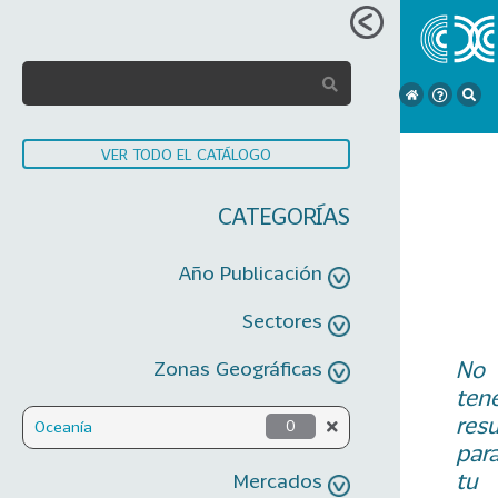
VER TODO EL CATÁLOGO
CATEGORÍAS
Año Publicación
Sectores
No
Zonas Geográficas
ten
res
Oceanía
0
par
tu
Mercados