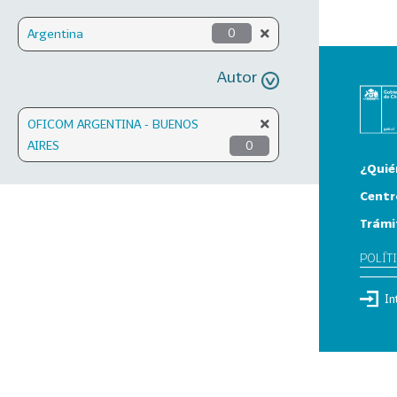
Argentina
0
Autor
OFICOM ARGENTINA - BUENOS
AIRES
0
¿Quié
Centr
Trámi
POLÍT
In