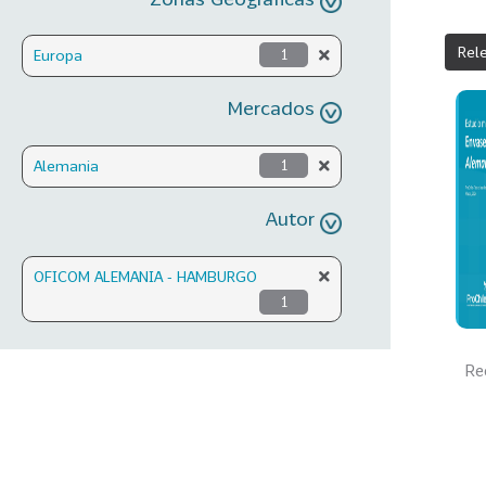
Rel
Europa
1
Mercados
Alemania
1
Autor
OFICOM ALEMANIA - HAMBURGO
1
Re