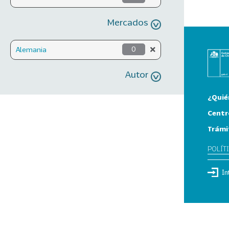
Mercados
Alemania
0
Autor
¿Quié
Centr
Trámi
POLÍT
In