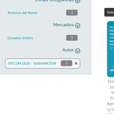
Rel
América del Norte
1
Mercados
Estados Unidos
1
Autor
OFICOM EEUU - WASHINGTON
1
Est
pa
S
Pr
Agri
(y l