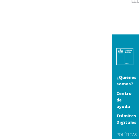
EE.
¿Quiénes
somos?
Centro
de
ayuda
Trámites
Digitales
POLÍTICAS