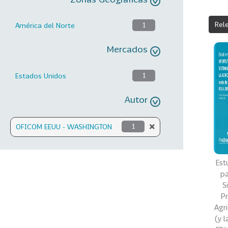
Rel
América del Norte
1
Mercados
Estados Unidos
1
Autor
OFICOM EEUU - WASHINGTON
1
Est
pa
S
Pr
Agri
(y l