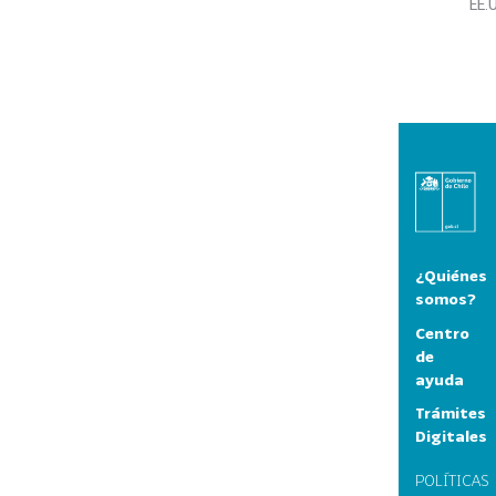
EE.
¿Quiénes
somos?
Centro
de
ayuda
Trámites
Digitales
POLÍTICAS