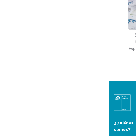
Exp
¿Quiénes
somos?