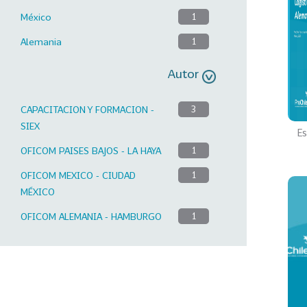
México
1
Alemania
1
Autor
CAPACITACION Y FORMACION -
3
SIEX
Es
OFICOM PAISES BAJOS - LA HAYA
1
OFICOM MEXICO - CIUDAD
1
MÉXICO
OFICOM ALEMANIA - HAMBURGO
1