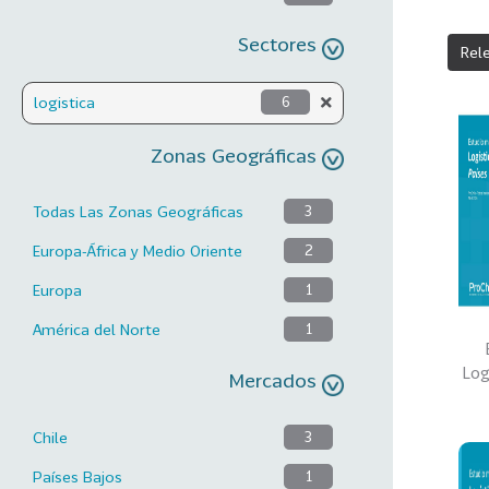
Sectores
Rel
logistica
6
Zonas Geográficas
Todas Las Zonas Geográficas
3
Europa-África y Medio Oriente
2
Europa
1
América del Norte
1
Log
Mercados
Chile
3
Países Bajos
1