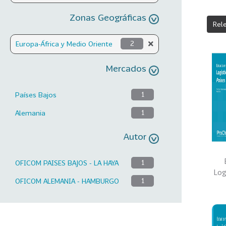
Zonas Geográficas
Rel
Europa-África y Medio Oriente
2
Mercados
Países Bajos
1
Alemania
1
Autor
OFICOM PAISES BAJOS - LA HAYA
1
Log
OFICOM ALEMANIA - HAMBURGO
1