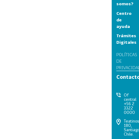
somos?
Centro
de
ayuda
Trámites
Digitales
POLÍTICAS
DE
PRIVACIDA
Contact
Of
central
+56 2
3322
0000
Teatino
180,
Santiago
Chile.