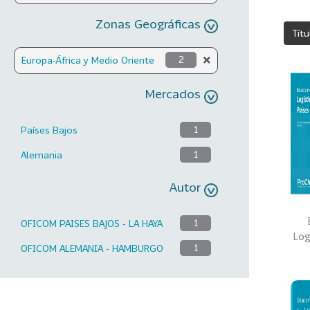
Zonas Geográficas
Títu
Europa-África y Medio Oriente
2
Mercados
Países Bajos
1
Alemania
1
Autor
OFICOM PAISES BAJOS - LA HAYA
1
Log
OFICOM ALEMANIA - HAMBURGO
1