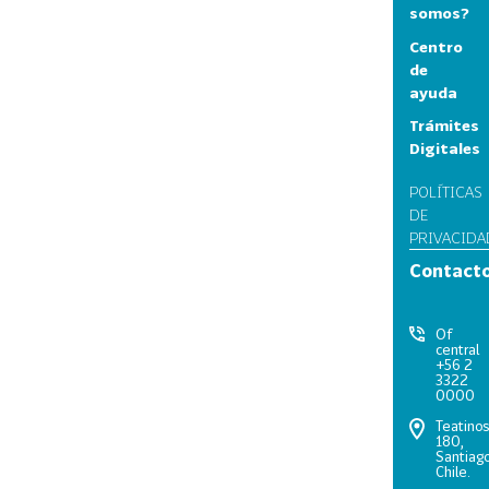
somos?
Centro
de
ayuda
Trámites
Digitales
POLÍTICAS
DE
PRIVACIDA
Contact
Of
central
+56 2
3322
0000
Teatino
180,
Santiago
Chile.