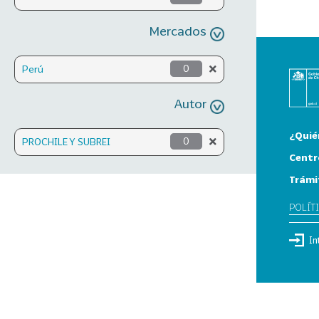
Mercados
Perú
0
Autor
¿Quié
PROCHILE Y SUBREI
0
Centr
Trámi
POLÍT
In