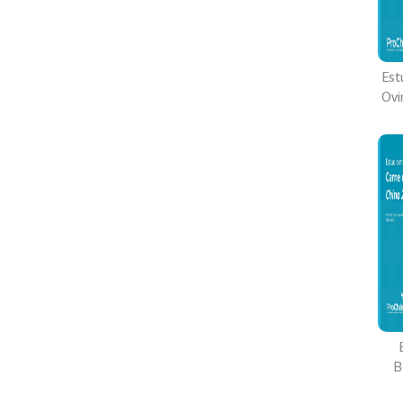
Est
Ovi
B