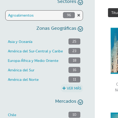
Sectores
Títu
Agroalimentos
96
Zonas Geográficas
Asia y Oceanía
25
América del Sur-Central y Caribe
23
Europa-África y Medio Oriente
18
América del Sur
16
América del Norte
11
C
VER MÁS
N
Mercados
Chile
10