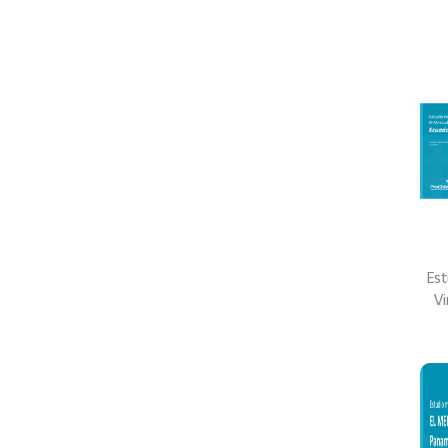
Est
V