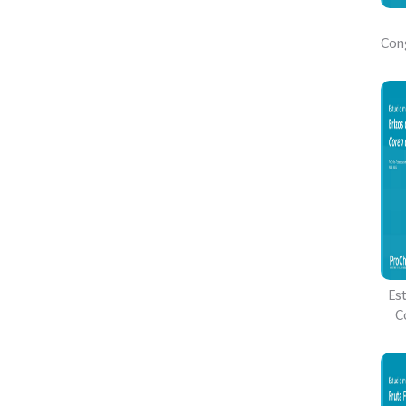
Con
Es
C