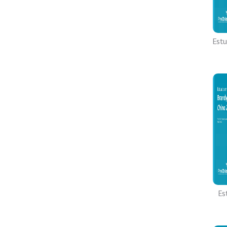
Estu
Es