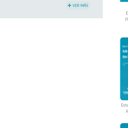
VER MÁS
E
F
Est