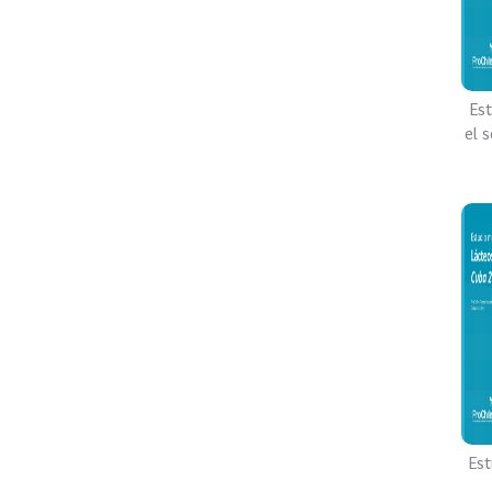
Es
el 
Est