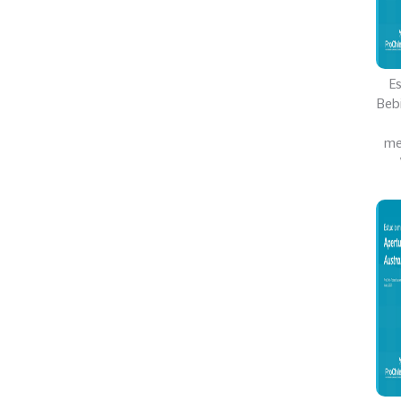
E
Beb
me