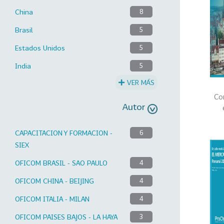
China
8
Brasil
5
Estados Unidos
5
India
5
VER MÁS
Co
Autor
CAPACITACION Y FORMACION -
6
SIEX
OFICOM BRASIL - SAO PAULO
4
OFICOM CHINA - BEIJING
4
OFICOM ITALIA - MILAN
4
OFICOM PAISES BAJOS - LA HAYA
3