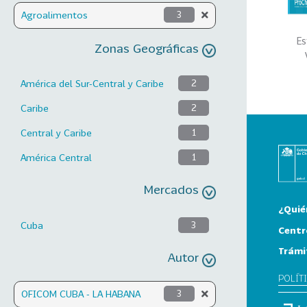
Agroalimentos
3
Es
Zonas Geográficas
América del Sur-Central y Caribe
2
Caribe
2
Central y Caribe
1
América Central
1
Mercados
¿Quié
Cuba
3
Centr
Trámi
Autor
POLÍT
OFICOM CUBA - LA HABANA
3